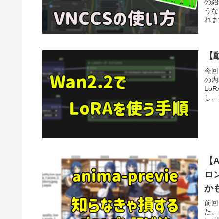
の紹
うな
れま
【動
今回
の内
Lo
し、
【A
ロ
かも
前回
た。