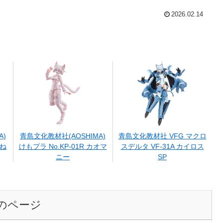
2026.02.14
A)
青島文化教材社(AOSHIMA)
青島文化教材社 VFG マクロ
まね
けもプラ No.KP-01R カオマ
スデルタ VF-31A カイロス
ニー
SP
のページ