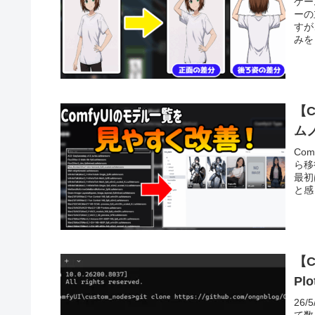
ゲー
ーの
すが
みを
【
ム
Com
ら移
最初
と感
【C
P
26
て数