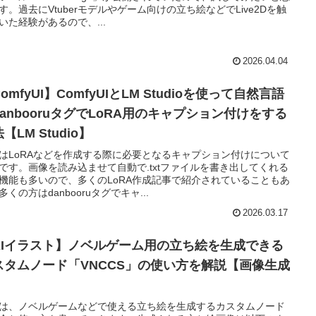
す。過去にVtuberモデルやゲーム向けの立ち絵などでLive2Dを触
いた経験があるので、...
2026.04.04
omfyUI】ComfyUIとLM Studioを使って自然言語
danbooruタグでLoRA用のキャプション付けをする
【LM Studio】
はLoRAなどを作成する際に必要となるキャプション付けについて
です。画像を読み込ませて自動で.txtファイルを書き出してくれる
機能も多いので、多くのLoRA作成記事で紹介されていることもあ
多くの方はdanbooruタグでキャ...
2026.03.17
AIイラスト】ノベルゲーム用の立ち絵を生成できる
スタムノード「VNCCS」の使い方を解説【画像生成
】
は、ノベルゲームなどで使える立ち絵を生成するカスタムノード