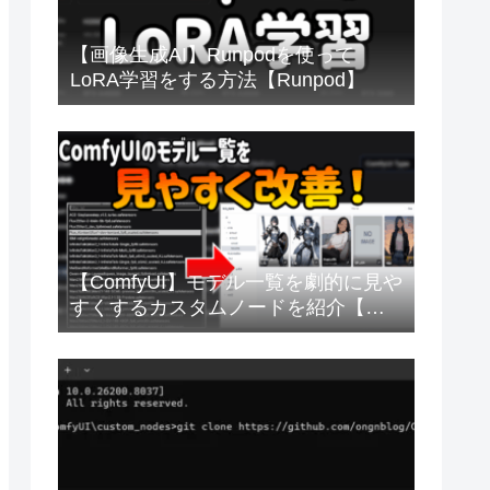
【画像生成AI】Runpodを使って
LoRA学習をする方法【Runpod】
【ComfyUI】モデル一覧を劇的に見や
すくするカスタムノードを紹介【画
像生成AI】