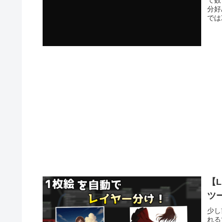
分好
では
【L
ツー
少し
れる