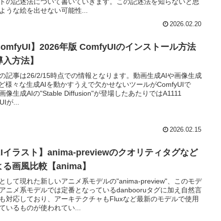
トの記述法について書いていきます。この記述法を知らないと思
ような絵を出せない可能性...
2026.02.20
omfyUI】2026年版 ComfyUIのインストール方法
導入方法】
の記事は26/2/15時点での情報となります。動画生成AIや画像生成
など様々な生成AIを動かすうえで欠かせないツールがComfyUIで
像生成AIの"Stable Diffusion"が登場したあたりではA1111
UIが...
2026.02.15
Iイラスト】anima-previewのクオリティタグなど
よる画風比較【anima】
として現れた新しいアニメ系モデルの"anima-preview"、このモデ
アニメ系モデルでは定番となっているdanbooruタグに加え自然言
も対応しており、アーキテクチャもFluxなど最新のモデルで使用
ているものが使われてい...