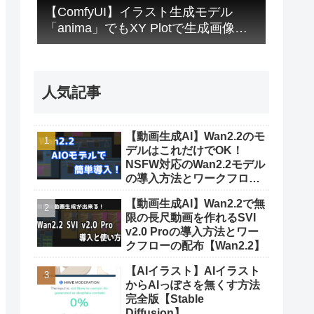
【ComfyUI】イラスト生成モデル
「anima」でもXY Plotで生成画像を
比較する方法【画像生成AI】
人気記事
【動画生成AI】Wan2.2のモ
デルはこれだけでOK！
NSFW対応のWan2.2モデル
の導入方法とワークフロー
配布【Wan2.2】
【動画生成AI】Wan2.2で無
限の長尺動画を作れるSVI
v2.0 Proの導入方法とワー
クフローの配布【Wan2.2】
【AIイラスト】AIイラスト
からAIっぽさを無くす方法
完全版【Stable
Diffusion】