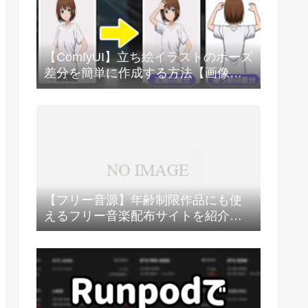
【ComfyUI】立ち絵イラストのポーズ
差分を簡単に作成する方法【画像生
成AI】
【フリー音源】年齢制限作品にも使
えるフリー音楽配布サイトを紹介
【BGM・SE】