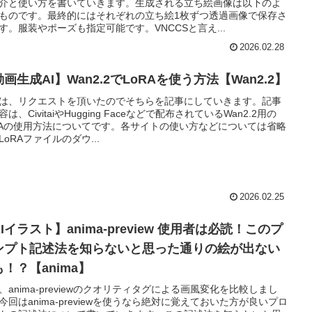
介と使い方を書いていきます。生成される立ち絵画像は以下のよ
ものです。最終的にはそれぞれの立ち絵1枚ずつ透過画像で保存さ
す。服装やポーズも指定可能です。VNCCSと言え...
2026.02.28
画生成AI】Wan2.2でLoRAを使う方法【Wan2.2】
は、リクエストを頂いたのでそちらを記事にしていきます。記事
容は、CivitaiやHugging Faceなどで配布されているWan2.2用の
RAの使用方法についてです。各サイトの使い方などについては省略
LoRAファイルのダウ...
2026.02.25
Iイラスト】anima-preview 使用者は必読！このプ
ンプト記述法を知らないと思った通りの絵が出ない
！？【anima】
、anima-previewのクオリティタグによる画風変化を比較しまし
今回はanima-previewを使うなら絶対に覚えておいた方が良いプロ