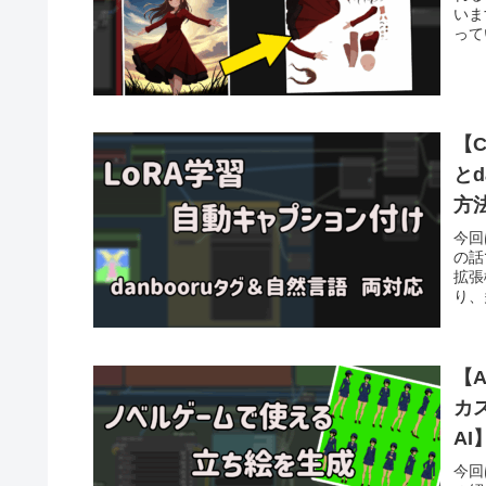
いま
って
【C
と
方法
今回
の話
拡張
り、
【
カ
AI
今回