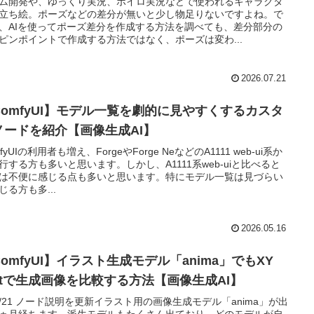
ム開発や、ゆっくり実況、ボイロ実況などで使われるキャラクタ
立ち絵。ポーズなどの差分が無いと少し物足りないですよね。で
、AIを使ってポーズ差分を作成する方法を調べても、差分部分の
ピンポイントで作成する方法ではなく、ポーズは変わ...
2026.07.21
ComfyUI】モデル一覧を劇的に見やすくするカスタ
ノードを紹介【画像生成AI】
fyUIの利用者も増え、ForgeやForge NeなどのA1111 web-ui系か
行する方も多いと思います。しかし、A1111系web-uiと比べると
は不便に感じる点も多いと思います。特にモデル一覧は見づらい
じる方も多...
2026.05.16
omfyUI】イラスト生成モデル「anima」でもXY
lotで生成画像を比較する方法【画像生成AI】
/5/21 ノード説明を更新イラスト用の画像生成モデル「anima」が出
ヵ月経ちます。派生モデルもたくさん出ており、どのモデルが自