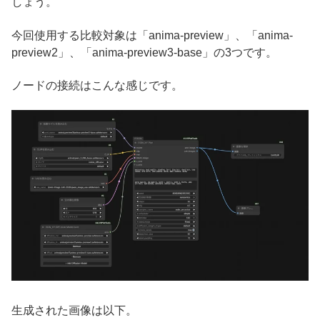
しょう。
今回使用する比較対象は「anima-preview」、「anima-
preview2」、「anima-preview3-base」の3つです。
ノードの接続はこんな感じです。
生成された画像は以下。