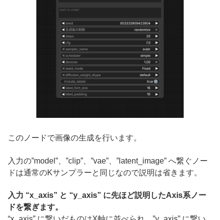
このノードで画像の生成を行います。
入力の”model”、”clip”、”vae”、”latent_image” へ繋ぐノー
ドは通常のKサンプラーと同じなので説明は省きます。
入力 “x_axis” と “y_axis” に先ほど説明したAxis系ノー
ドを繋ぎます。
“x_axis” に繋いだものはX軸に並べられ、”y_axis” に繋い