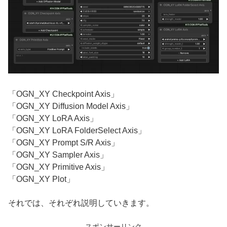
「OGN_XY Checkpoint Axis」
「OGN_XY Diffusion Model Axis」
「OGN_XY LoRA Axis」
「OGN_XY LoRA FolderSelect Axis」
「OGN_XY Prompt S/R Axis」
「OGN_XY Sampler Axis」
「OGN_XY Primitive Axis」
「OGN_XY Plot」
それでは、それぞれ説明していきます。
スポンサーリンク