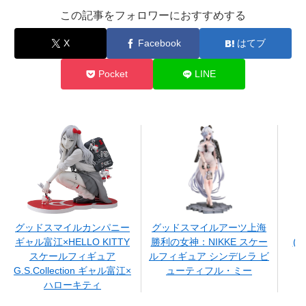
この記事をフォロワーにおすすめする
X
Facebook
はてブ
Pocket
LINE
グッドスマイルカンパニー
グッドスマイルアーツ上海
ギャル富江×HELLO KITTY
勝利の女神：NIKKE スケー
(
スケールフィギュア
ルフィギュア シンデレラ ビ
G.S.Collection ギャル富江×
ューティフル・ミー
ハローキティ