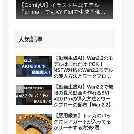
【ComfyUI】イラスト生成モデル
「anima」でもXY Plotで生成画像を
比較する方法【画像生成AI】
人気記事
【動画生成AI】Wan2.2のモ
デルはこれだけでOK！
NSFW対応のWan2.2モデル
の導入方法とワークフロー
配布【Wan2.2】
【動画生成AI】Wan2.2で無
限の長尺動画を作れるSVI
v2.0 Proの導入方法とワー
クフローの配布【Wan2.2】
【悪用厳禁】トレカのパッ
クにレアカードが入ってる
かサーチする方法2選