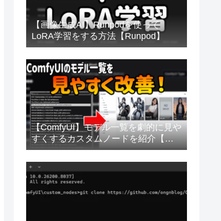
【画像生成AI】Runpodを使って
LoRA学習をする方法【Runpod】
【ComfyUI】モデル一覧を劇的に見や
すくするカスタムノードを紹介【画
像生成AI】