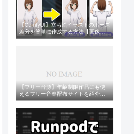
【ComfyUI】立ち絵イラストのポーズ
差分を簡単に作成する方法【画像生
成AI】
【フリー音源】年齢制限作品にも使
えるフリー音楽配布サイトを紹介
【BGM・SE】