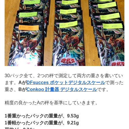
30パック全て、2つの秤で測定して両方の重さを書いてい
ます。
Aが
DFsucces ポケットデジタルスケール
で測った
重さ、
Bが
Conkoo 計量器 デジタルスケール
です。
精度の良かったAの秤を基準にしていきます。
1番重かったパックの重量が、9.53g
1番軽かったパックの重量が、9.21g