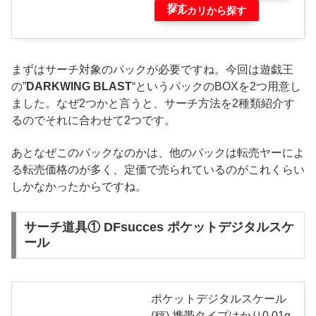
探す
メルカリから探す
まずはサーチ対象のパックが必要ですね。今回は遊戯王
の”
DARKWING BLAST
“というパックのBOXを2つ用意し
ました。なぜ2つかと言うと、サーチ方法を2種類紹介す
るのでそれに合わせて2つです。
あとなぜこのパックなのかは、他のパックは転売ヤーによ
る転売価格のが多く、定価で売られているのがこれくらい
しかなかったからですね。
サーチ道具① DFsucces ポケットデジタルスケ
ール
ポケットデジタルスケール
(秤) 携帯タイプはかり0.01g-