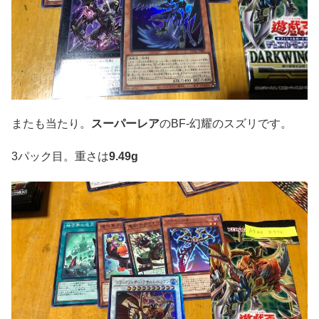
またも当たり。
スーパーレア
のBF-幻耀のスズリです。
3パック目。重さは
9.49g