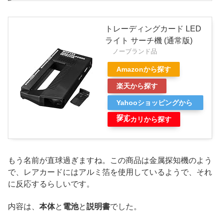
トレーディングカード LED
ライト サーチ機 (通常版)
ノーブランド品
Amazonから探す
楽天から探す
Yahooショッピングから
探す
メルカリから探す
もう名前が直球過ぎますね。この商品は金属探知機のよう
で、レアカードにはアルミ箔を使用しているようで、それ
に反応するらしいです。
内容は、
本体
と
電池
と
説明書
でした。