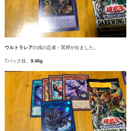
ウルトラレア
の戎の忍者－冥禪が出ました。
7パック目。
9.46g