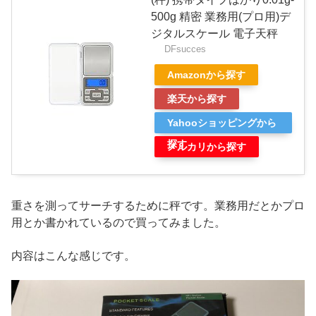
500g 精密 業務用(プロ用)デ
ジタルスケール 電子天秤
DFsucces
Amazonから探す
楽天から探す
Yahooショッピングから
探す
メルカリから探す
重さを測ってサーチするために秤です。業務用だとかプロ
用とか書かれているので買ってみました。
内容はこんな感じです。