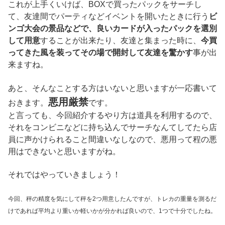
これが上手くいけば、BOXで買ったパックをサーチし
て、友達間でパーティなどイベントを開いたときに行う
ビ
ンゴ大会の景品などで、良いカードが入ったパックを選別
して用意
することが出来たり、友達と集まった時に、
今買
ってきた風を装ってその場で開封して友達を驚かす
事が出
来ますね。
あと、そんなことする方はいないと思いますが一応書いて
悪用厳禁
おきます。
です。
と言っても、今回紹介するやり方は道具を利用するので、
それをコンビニなどに持ち込んでサーチなんてしてたら店
員に声かけられること間違いなしなので、悪用って程の悪
用はできないと思いますがね。
それではやっていきましょう！
今回、秤の精度を気にして秤を2つ用意したんですが、トレカの重量を測るだ
けであれば平均より重いか軽いかが分かれば良いので、1つで十分でしたね。