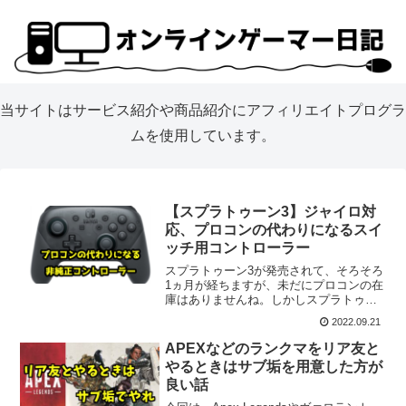
当サイトはサービス紹介や商品紹介にアフィリエイトプログラ
ムを使用しています。
【スプラトゥーン3】ジャイロ対
応、プロコンの代わりになるスイ
ッチ用コントローラー
スプラトゥーン3が発売されて、そろそろ
1ヵ月が経ちますが、未だにプロコンの在
庫はありませんね。しかしスプラトゥー
ンでは、プロコン操作が推奨されていま
2022.09.21
す。じゃあその辺の適当なスイッチ用の
コントローラーで良いじゃないか。と思
APEXなどのランクマをリア友と
うかもしれませんが、...
やるときはサブ垢を用意した方が
良い話