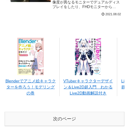
像度が異なるモニターでデュアルディス
プレイをしたり、FHDモニターから
WQHDモニターに変えたとき、高解像度
2021.08.02
モニターの文字やアイコンが小さく見え
るときの対処法を紹介します。
Blenderでアニメ絵キャラク
VTuberキャラクターデザイ
Li
ターを作ろう！モデリング
ン＆Live2D超入門 わかる
静
の巻
Live2D動画解説付き
次のページ