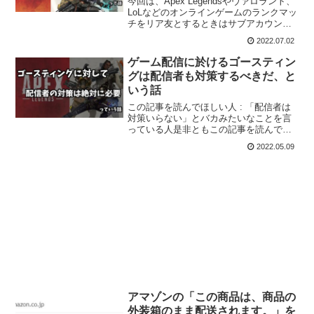
今回は、Apex Legendsやヴァロラント、
LoLなどのオンラインゲームのランクマッ
チをリア友とするときはサブアカウント
を用意した方が良いという話です。この
2022.07.02
話は私が実際にリア友とやって思ったこ
とを書いています。全部が全部そうでは
ゲーム配信に於けるゴースティン
ないにし...
グは配信者も対策するべきだ、と
いう話
この記事を読んでほしい人 : 「配信者は
対策いらない」とバカみたいなことを言
っている人是非ともこの記事を読んで、
自分がどれだけ常識外れのことを言って
2022.05.09
いるのか知ってもらいたいです。
アマゾンの「この商品は、商品の
外装箱のまま配送されます。」を