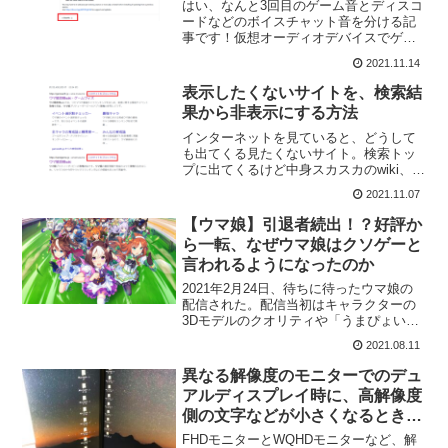
はい、なんと3回目のゲーム音とディスコ
ードなどのボイスチャット音を分ける記
事です！仮想オーディオデバイスでゲー
ム音とボイスチャット音分けた記事はこ
2021.11.14
ちらハードウェアでゲーム音とボイスチ
ャット音を分けた記事はこちら仮想オー
表示したくないサイトを、検索結
ディオでは遅延が、ハー...
果から非表示にする方法
インターネットを見ていると、どうして
も出てくる見たくないサイト。検索トッ
プに出てくるけど中身スカスカのwiki、自
分に不都合なことが書かれているサイト
2021.11.07
など、見たくないサイトは人によってい
ろいろありますが、今回はそんなサイト
【ウマ娘】引退者続出！？好評か
を表示しないように...
ら一転、なぜウマ娘はクソゲーと
言われるようになったのか
2021年2月24日、待ちに待ったウマ娘の
配信された。配信当初はキャラクターの
3Dモデルのクオリティや「うまぴょい伝
説」といった楽曲が評価され、ツイッタ
2021.08.11
ーやYouTubeなど、さまざまなSNSで大
好評！ウマ娘のR-18絵に対するウマ娘警
異なる解像度のモニターでのデュ
察と...
アルディスプレイ時に、高解像度
側の文字などが小さくなるときの
対処法
FHDモニターとWQHDモニターなど、解