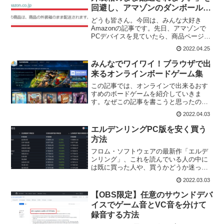
回避し、アマゾンのダンボールで
発送してもらう方法
どうも皆さん。今回は、みんな大好き
Amazonの記事です。先日、アマゾンで
PCデバイスを見ていたら、商品ページに
こんな表記がありました。梱包の欄に
2022.04.25
「この商品は、商品の外装箱のまま配送
されます。」と書かれていました。追記:
みんなでワイワイ！ブラウザで出
同じ商品を確認した...
来るオンラインボードゲーム集
この記事では、オンラインで出来るおす
すめのボードゲームを紹介していきま
す。なぜこの記事を書こうと思ったのか
まず最初に、なぜこの記事を書こうと思
2022.04.03
ったのか、ですが。それは、私もオンラ
インボードゲームを探していた時期があ
エルデンリングPC版を安く買う
り、その時にヒットしてくる...
方法
フロム・ソフトウェアの最新作「エルデ
ンリング」、これを読んでいる人の中に
は既に買った人や、買うかどうか迷って
る人も多いと思います。特にPC版を買お
2022.03.03
うとしている方！分かります。steamの
値段見ると9240円もしますもんね。この
【OBS限定】任意のサウンドデバ
値段、stea...
イスでゲーム音とVC音を分けて
録音する方法