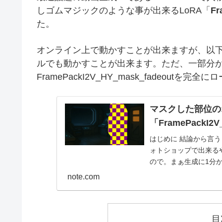
しゴムマジックのような事が出来るLoRA「
Fr
た。
オンライン上で動かすことが出来ますが、以下
ルでも動かすことが出来ます。ただ、一部分
FramePackI2V_HY_mask_fadeou
マスクした部位の
「FramePackI2
はじめに 結論から言
ォトショップで出来る
ので。まぁ生成に1分かか
記：ko...
note.com
目