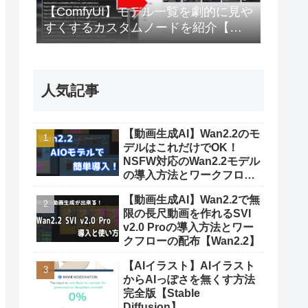
【ComfyUI】モデル一覧を劇的に見や
すくするカスタムノードを紹介【画
像生成AI】
人気記事
【動画生成AI】Wan2.2のモ
デルはこれだけでOK！
NSFW対応のWan2.2モデル
の導入方法とワークフロー
配布【Wan2.2】
【動画生成AI】Wan2.2で無
限の長尺動画を作れるSVI
v2.0 Proの導入方法とワー
クフローの配布【Wan2.2】
【AIイラスト】AIイラスト
からAIっぽさを無くす方法
完全版【Stable
Diffusion】