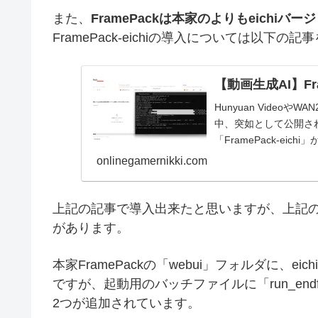
また、
FramePackは本家のよりもeichiバ
FramePack-eichiの導入については以下
【動画生成AI】Fra
Hunyuan Video
中、突如として公開され
「FramePack-eic
onlinegamernikki.com
上記の記事で導入出来たと思いますが、上記
があります。
本家FramePackの「webui」フォルダに、e
ですが、起動用のバッチファイルに「run_endframe
2つが追加されています。