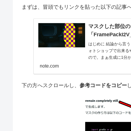
まずは、冒頭でもリンクを貼った以下の記事
マスクした部位の
「FramePackI2
はじめに 結論から言
ォトショップで出来る
ので。まぁ生成に1分かか
記：ko...
note.com
下の方へスクロールし、
参考コードをコピー