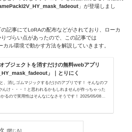
amePackI2V_HY_mask_fadeout
」が登場しまし
の記事にてLoRAの配布などがされており、ローカ
かりづらい点があったので、この記事では
tを完全にローカル環境で動かす方法を解説していきます。
オブジェクトを消すだけの無料webアプリ
V_HY_mask_fadeout」｜とりにく
うと、消しゴムマジックするだけのアプリです！ そんなのフ
やんけ・・・！と思われるかもしれませんが作っちゃった
るので実用性はそんなになさそうです！ 2025/05/08追
次