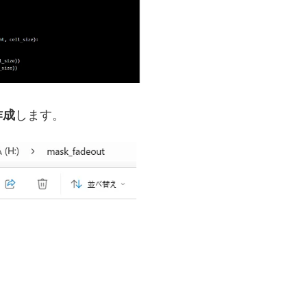
作成
します。