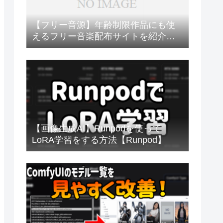
【フリー音源】年齢制限作品にも使
えるフリー音楽配布サイトを紹介
【BGM・SE】
【画像生成AI】Runpodを使って
LoRA学習をする方法【Runpod】