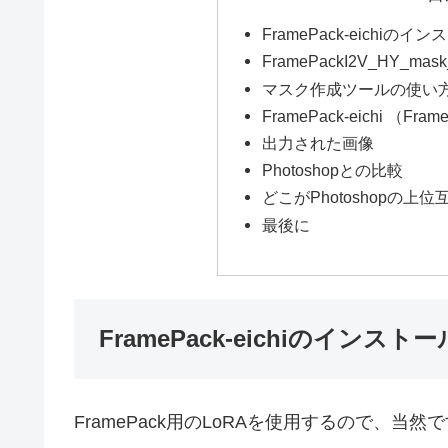
FramePack-eichiのイ
FramePackI2V_HY_
マスク作成ツールの使い
FramePack-eichi （F
出力された画像
Photoshopとの比較
どこがPhotoshopの上
最後に
FramePack-eichiのインストー
FramePack用のLoRAを使用するので、当然で