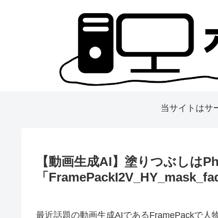
当サイトはサ
【動画生成AI】塗りつぶしはPho
「FramePackI2V_HY_mas
最近話題の動画生成AIであるFramePack