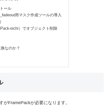
ンストール
mask_fadeout用マスク作成ツールの導入
方
ramePack-oichi）でオブジェクト削除
位互換なのか？
ル
すがFramePackが必要になります。