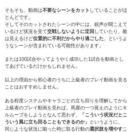
そもそも、動画は
不要なシーンをカット
していることがほ
とんどです。
そしてそのカットされたシーンの中には、銃声が聞こえて
いるけど状況を見て
交戦しないように迂回
していたり、敵
は見えるけど
位置的に不利だからやり過ごした
、というよ
うなシーンが含まれている可能性があります。
または100試合やってようやく成功した1試合を動画とし
てあげているだけかもしれません。
以上の理由から初心者のうちに上級者のプレイ動画を見る
ことはおすすめしません。
ある程度システムやキャラごとの立ち回りを理解してから
上級者のプレイ動画を見れば、馬鹿の一つ覚えのようにキ
ルムーブをしようとなんて思わず、
「こういう状況だとこ
ういう風に立ち回ることもできるのか」
というように、
同じような状況に陥った時に取る行動の
選択肢を増やす
こ