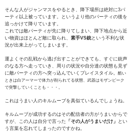
そんな人がジャンマスをやるとき、降下場所は絶対に3パ
ーティ以上被っています。というより他のパーティの後を
追っかけて降りています。
これでは敵パーティが先に降りてしまい、降下地点から近
い物資はほとんど敵に取られ、
素手VS銃
という不利な状
況が出来上がってしまいます。
運よくその乱戦から逃げ出すことができても、すぐに銃声
のなる方へ走っていき、周りの状況や自分達の状態も見ず
に敵パーティの方へ突っ込んでいくプレイスタイル。
酷い
ときは白アーマーで体力が削られてる状態、武器はモザンビーク
で突撃していくことも・・・。
これはうまい人のキルムーブを真似ているんでしょうね。
キルムーブが成功するのはその配信者の方がうまいからで
すが、この人は自分で言った
「その人がうまいだけ」
とい
う言葉を忘れてしまったのですかね。