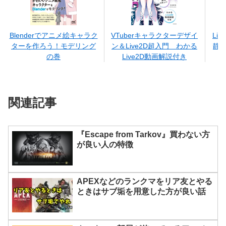
Blenderでアニメ絵キャラク
VTuberキャラクターデザイ
Li
ターを作ろう！モデリング
ン＆Live2D超入門 わかる
静
の巻
Live2D動画解説付き
関連記事
『Escape from Tarkov』買わない方
が良い人の特徴
APEXなどのランクマをリア友とやる
ときはサブ垢を用意した方が良い話