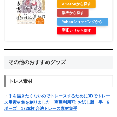
Amazonから探す
楽天から探す
Yahooショッピングから
探す
メルカリから探す
その他のおすすめグッズ
トレス素材
・
手を描きたくないのでトレースするために3Dでトレー
ス用素材集を創りました 商用利用可: お試し版 手 6
ポーズ 1728枚 合法トレース素材集手