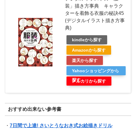
装」描き方事典 キャラク
ターを着飾る衣服の秘訣45
(デジタルイラスト描き方事
典)
kindleから探す
Amazonから探す
楽天から探す
Yahooショッピングから
探す
メルカリから探す
おすすめ出来ない参考書
・
7日間で上達! さいとうなおき式お絵描きドリル