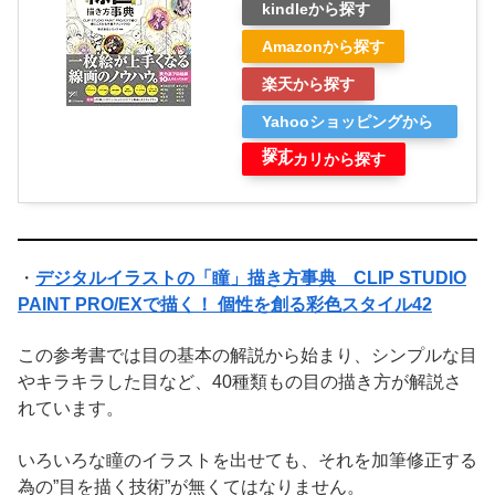
kindleから探す
Amazonから探す
楽天から探す
Yahooショッピングから
探す
メルカリから探す
・
デジタルイラストの「瞳」描き方事典 CLIP STUDIO
PAINT PRO/EXで描く！ 個性を創る彩色スタイル42
この参考書では目の基本の解説から始まり、シンプルな目
やキラキラした目など、40種類もの目の描き方が解説さ
れています。
いろいろな瞳のイラストを出せても、それを加筆修正する
為の”目を描く技術”が無くてはなりません。