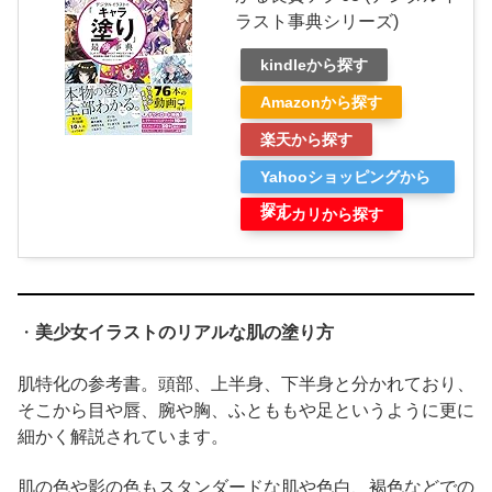
ラスト事典シリーズ)
kindleから探す
Amazonから探す
楽天から探す
Yahooショッピングから
探す
メルカリから探す
・
美少女イラストのリアルな肌の塗り方
肌特化の参考書。頭部、上半身、下半身と分かれており、
そこから目や唇、腕や胸、ふとももや足というように更に
細かく解説されています。
肌の色や影の色もスタンダードな肌や色白、褐色などでの