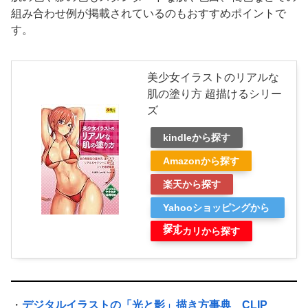
組み合わせ例が掲載されているのもおすすめポイントで
す。
美少女イラストのリアルな
肌の塗り方 超描けるシリー
ズ
kindleから探す
Amazonから探す
楽天から探す
Yahooショッピングから
探す
メルカリから探す
・
デジタルイラストの「光と影」描き方事典 CLIP