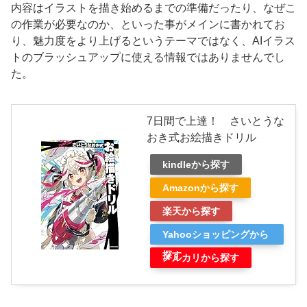
内容はイラストを描き始めるまでの準備だったり、なぜこ
の作業が必要なのか、といった事がメインに書かれてお
り、魅力度をより上げるというテーマではなく、AIイラス
トのブラッシュアップに使える情報ではありませんでし
た。
7日間で上達！ さいとうな
おき式お絵描きドリル
kindleから探す
Amazonから探す
楽天から探す
Yahooショッピングから
探す
メルカリから探す