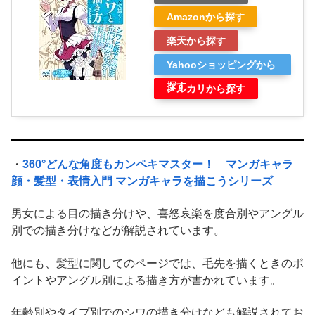
Amazonから探す
楽天から探す
Yahooショッピングから
探す
メルカリから探す
・
360°どんな角度もカンペキマスター！ マンガキャラ
顔・髪型・表情入門 マンガキャラを描こうシリーズ
男女による目の描き分けや、喜怒哀楽を度合別やアングル
別での描き分けなどが解説されています。
他にも、髪型に関してのページでは、毛先を描くときのポ
イントやアングル別による描き方が書かれています。
年齢別やタイプ別でのシワの描き分けなども解説されてお