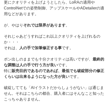
更にクオリティを上げようとしたら、LoRAの適用や
ControlNetでの姿勢制御、アップスケールやADetailerの適
用などがあります。
が、やはり
それでは限界があります
。
それじゃあどうすればこれ以上クオリティを上げれるの
か・・・
それは、
人の手で加筆修正する事
です。
ポン出しのままでも十分クオリティは高いですが、
最終的
な調整は人の手で行う方が良い
です。
特に
販売目的であるのであれば、最低でも破綻部分の修正
くらいは出来るようになった方が良い
です。
破綻してても「AIイラストだからしょうがない」は通じま
せん。それはこちらの都合、購入者にはそんなこと知った
こっちゃありません。